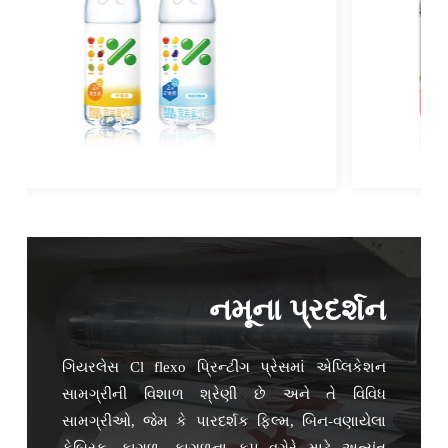
નમૂના પ્રદર્શન
ગિયરલેસ Cl flexo પ્રિન્ટીંગ પ્રેસમાં એપ્લિકેશન
સામગ્રીની વિશાળ શ્રેણી છે અને તે વિવિધ
સામગ્રીઓ, જેમ કે પારદર્શક ફિલ્મ, બિન-વણાયેલા