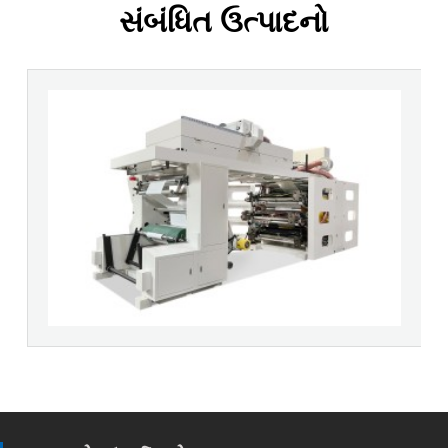
સંબંધિત ઉત્પાદનો