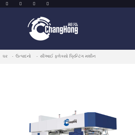
ઘર
ઉત્પાદનો
સીઆઈ ફ્લેક્સો પ્રિન્ટિંગ મશીન