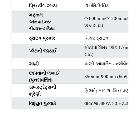
20
પ્રિન્ટીંગ ઝડપ
0મિ/મિનિટ
મહત્તમ
Φ 800mm/Φ1200mm/Φ1500
અનવાઇન્ડ/
શકાય છે)
રીવાઇન્ડ દિયા.
ડ્રાઇવ પ્રકાર
ગિયર ડ્રાઇવ
ફોટોપોલિમર પ્લેટ 1.7mm અ
પ્લેટની જાડાઈ
માટે
)
શાહી
પાણી આધારિત / સ્લોવેન્ટ આધ
છાપવાની લંબાઈ
350mm-900mm (ખાસ કદ કસ
(પુનરાવર્તિત)
સબસ્ટ્રેટ્સની
ફિલ્મો; કાગળ; બિન-વણાયેલા
શ્રેણી
વિદ્યુત પુરવઠો
વોલ્ટેજ 380V. 50 HZ.3PH અ