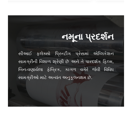
નમૂના પ્રદર્શન
સીઆઈ ફ્લેક્સો પ્રિન્ટીંગ પ્રેસમાં એપ્લિકેશન
સામગ્રીની વિશાળ શ્રેણી છે અને તે પારદર્શક ફિલ્મ,
બિન-વણાયેલા ફેબ્રિક, કાગળ વગેરે જેવી વિવિધ
સામગ્રીઓ માટે અત્યંત અનુકૂલનક્ષમ છે.