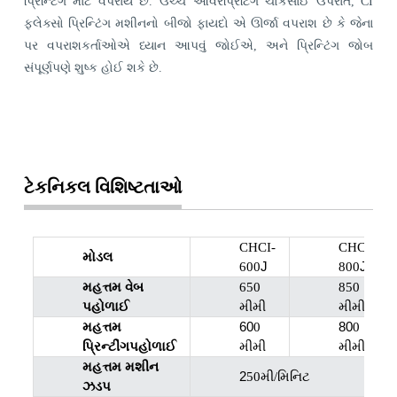
પ્રિન્ટિંગ માટે વપરાય છે. ઉચ્ચ ઓવરપ્રિંટિંગ ચોકસાઈ ઉપરાંત, CI
ફ્લેક્સો પ્રિન્ટિંગ મશીનનો બીજો ફાયદો એ ઊર્જા વપરાશ છે કે જેના
પર વપરાશકર્તાઓએ ધ્યાન આપવું જોઈએ, અને પ્રિન્ટિંગ જોબ
સંપૂર્ણપણે શુષ્ક હોઈ શકે છે.
ટેકનિકલ વિશિષ્ટતાઓ
CHCI-
CHCI-
મોડલ
J
J
600
800
મહત્તમ વેબ
650
850
પહોળાઈ
મીમી
મીમી
60
80
મહત્તમ
0
0
પહોળાઈ
પ્રિન્ટીંગ
મીમી
મીમી
મહત્તમ મશીન
2
50મી/મિનિટ
ઝડપ