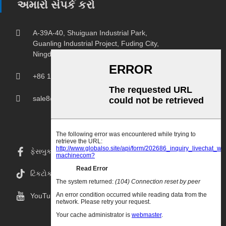
અમારો સંપર્ક કરો
A-39A-40, Shuiguan Industrial Park,
Guanling Industrial Project, Fuding City,
Ningde City, Fujian Province.
+86 18150207107
sale8@chprintingmachine.com
ફેસબુક
ટિકટોક
YouTube