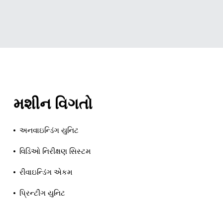
મશીન વિગતો
અનવાઇન્ડિંગ યુનિટ
વિડિઓ નિરીક્ષણ સિસ્ટમ
રીવાઇન્ડિંગ એકમ
પ્રિન્ટીંગ યુનિટ