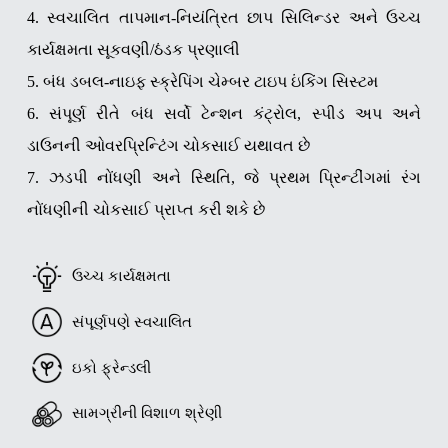
4. સ્વચાલિત તાપમાન-નિયંત્રિત છાપ સિલિન્ડર અને ઉચ્ચ
કાર્યક્ષમતા સૂકવણી/ઠંડક પ્રણાલી
5. બંધ ડબલ-નાઇફ સ્ક્રેપિંગ ચેમ્બર ટાઇપ ઇંકિંગ સિસ્ટમ
6. સંપૂર્ણ રીતે બંધ સર્વો ટેન્શન કંટ્રોલ, સ્પીડ અપ અને
ડાઉનની ઓવરપ્રિન્ટિંગ ચોકસાઈ યથાવત છે
7. ઝડપી નોંધણી અને સ્થિતિ, જે પ્રથમ પ્રિન્ટીંગમાં રંગ
નોંધણીની ચોકસાઈ પ્રાપ્ત કરી શકે છે
ઉચ્ચ કાર્યક્ષમતા
સંપૂર્ણપણે સ્વચાલિત
ઇકો ફ્રેન્ડલી
સામગ્રીની વિશાળ શ્રેણી