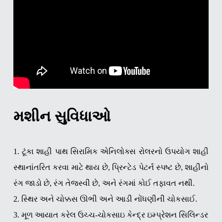
મશીન સુવિધાઓ
1. ટૂંકા શાહી પાથ સિરામિક એનિલોક્સ રોલરનો ઉપયોગ શાહી
સ્થાનાંતરિત કરવા માટે થાય છે, પ્રિન્ટેડ પેટર્ન સ્પષ્ટ છે, શાહીનો
રંગ જાડો છે, રંગ તેજસ્વી છે, અને રંગમાં કોઈ તફાવત નથી.
2. સ્થિર અને ચોક્કસ ઊભી અને આડી નોંધણીની ચોકસાઈ.
3. મૂળ આયાત કરેલ ઉચ્ચ-ચોકસાઇ કેન્દ્ર ઇમ્પ્રેશન સિલિન્ડર