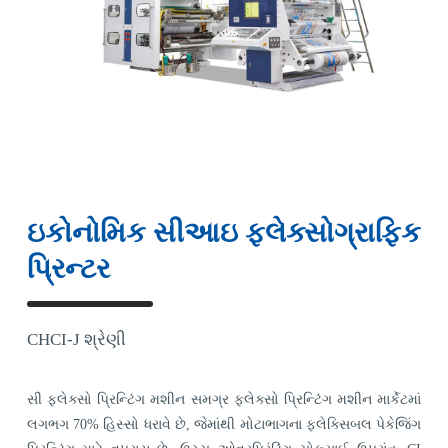
ઇકોનોમિક સીઆઇ ફ્લેક્સોગ્રાફિક
પ્રિન્ટર
CHCI-J શ્રેણી
સી ફ્લેક્સો પ્રિન્ટિંગ મશીન સમગ્ર ફ્લેક્સો પ્રિન્ટિંગ મશીન માર્કેટમાં
લગભગ 70% હિસ્સો ધરાવે છે, જેમાંથી મોટાભાગના ફ્લેક્સિબલ પેકેજિંગ