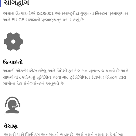
ચાંગહોંગ
અમારા ઉત્પાદનોએ ISO9001 આંતરરાષ્ટ્રીય ગુણવત્તા સિસ્ટમ પ્રમાણપત્ર
અને EU CE સલામતી પ્રમાણપત્ર પસાર કર્યું છે.
ઉત્પાદનો
અમારી એક્સેસરીઝ ઘરેલું અને વિદેશી ફર્સ્ટ લાઇન બ્રાન્ડ અપનાવે છે અને
સાધનોની ટકાઉપણું સુનિશ્ચિત કરવા માટે ટ્રેસેબિલિટી ડેટાબેઝ સિસ્ટમ દ્વારા
ભાગોના ડેટા મેનેજમેન્ટને અનુભવે છે.
વેચાણ
અમારી પાસે પ્રિન્ટિંગ અનુભવનો ભંડાર છે, અમે તમને તમારા માટે યોગ્ય