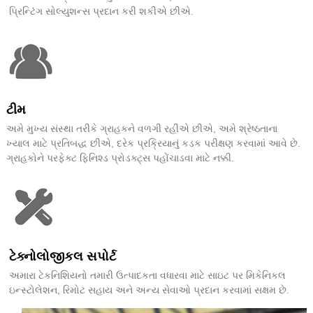
પ્રિન્ટિંગ સોલ્યુશન્સ પ્રદાન કરી શકીએ છીએ.
ટીમ
અમે મુખ્ય સંસ્થા તરીકે ગ્રાહકને વળગી રહીએ છીએ, અમે શ્રેષ્ઠતાના
ખ્યાલ માટે પ્રતિબદ્ધ છીએ, દરેક પ્રક્રિયાનું કડક પરીક્ષણ કરવામાં આવે છે.
ગ્રાહકોને પરફેક્ટ ફિનિશ્ડ પ્રોડક્ટ્સ પહોંચાડવા માટે નક્કી.
ટેક્નોલોજીકલ સપોર્ટ
અમારા ટેકનિશિયનો તમારી ઉત્પાદકતા વધારવા માટે સાઇટ પર મિકેનિકલ
ઇન્સ્ટોલેશન, રિમોટ સહાય અને અન્ય સેવાઓ પ્રદાન કરવામાં સક્ષમ છે.