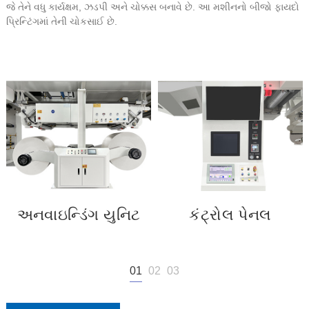
જે તેને વધુ કાર્યક્ષમ, ઝડપી અને ચોક્કસ બનાવે છે. આ મશીનનો બીજો ફાયદો
પ્રિન્ટિંગમાં તેની ચોકસાઈ છે.
અનવાઇન્ડિંગ યુનિટ
કંટ્રોલ પેનલ
01
02
03