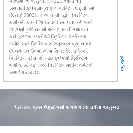
કરવામાં આવી હતી. તેઓ 20 વર્ષથી વધુ
સમયથી ફ્લેક્સોગ્રાફિક પ્રિન્ટિંગ ઉદ્યોગમાં
છે. તેણે 2003માં રુઆન ચાંગહોંગ પ્રિન્ટિંગ
મશીનરી કંપની લિમિટેડની સ્થાપના કરી અને
2020માં ફુજિયનમાં એક શાખાની સ્થાપના
કરી. હજારો કંપનીઓ પ્રિન્ટિંગ ટેકનિકલ
સપોર્ટ અને પ્રિન્ટિંગ સોલ્યુશન્સ પ્રદાન કરે
છે. વર્તમાન ઉત્પાદનોમાં ગિયરલેસ ફ્લેક્સો
વધુ વાંચો
પ્રિન્ટિંગ પ્રેસ, સીઆઈ ફ્લેક્સો પ્રિન્ટિંગ
મશીન, સ્ટેકફ્લેક્સો પ્રિન્ટિંગ મશીન વગેરેનો
સમાવેશ થાય છે.
પ્રિન્ટિંગ પ્રેસ ઉદ્યોગમાં લગભગ 20 વર્ષનો અનુભવ