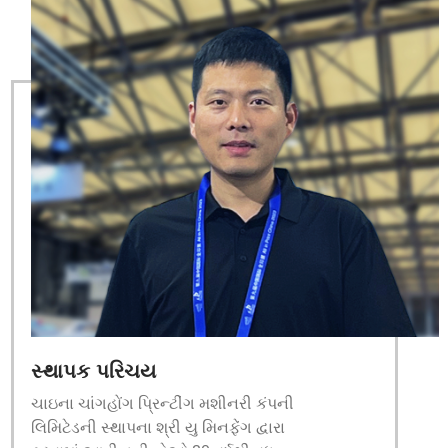
સ્થાપક પરિચય
ચાઇના ચાંગહોંગ પ્રિન્ટીંગ મશીનરી કંપની
લિમિટેડની સ્થાપના શ્રી યુ મિનફેંગ દ્વારા