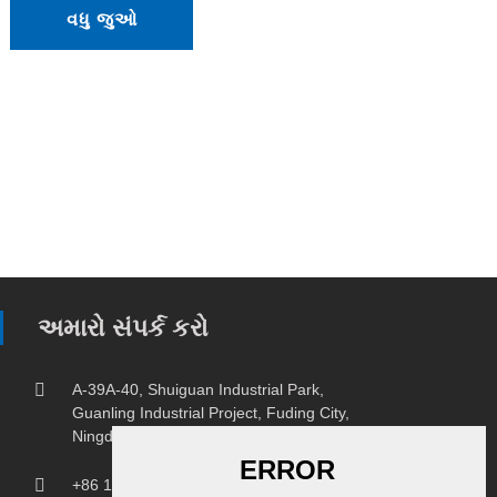
વધુ જુઓ
અમારો સંપર્ક કરો
A-39A-40, Shuiguan Industrial Park,
Guanling Industrial Project, Fuding City,
Ningde City, Fujian Province.
+86 18150207107