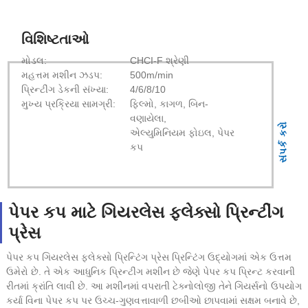
વિશિષ્ટતાઓ
મોડલ:
CHCI-F શ્રેણી
મહત્તમ મશીન ઝડપ:
500m/min
પ્રિન્ટીંગ ડેકની સંખ્યા:
4/6/8/10
મુખ્ય પ્રક્રિયા સામગ્રી:
ફિલ્મો, કાગળ, બિન-
વણાયેલા,
સંપર્ક કરો
એલ્યુમિનિયમ ફોઇલ, પેપર
કપ
પેપર કપ માટે ગિયરલેસ ફ્લેક્સો પ્રિન્ટીંગ
પ્રેસ
પેપર કપ ગિયરલેસ ફ્લેક્સો પ્રિન્ટિંગ પ્રેસ પ્રિન્ટિંગ ઉદ્યોગમાં એક ઉત્તમ
ઉમેરો છે. તે એક આધુનિક પ્રિન્ટીંગ મશીન છે જેણે પેપર કપ પ્રિન્ટ કરવાની
રીતમાં ક્રાંતિ લાવી છે. આ મશીનમાં વપરાતી ટેક્નોલોજી તેને ગિયર્સનો ઉપયોગ
કર્યા વિના પેપર કપ પર ઉચ્ચ-ગુણવત્તાવાળી છબીઓ છાપવામાં સક્ષમ બનાવે છે,